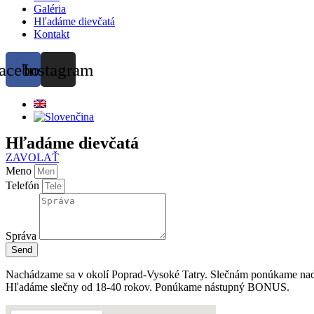
Galéria
Hľadáme dievčatá
Kontakt
acebook
Instagram
Hľadáme dievčatá
ZAVOLAŤ
Meno
Telefón
Správa
Send
Nachádzame sa v okolí Poprad-Vysoké Tatry. Slečnám ponúkame nads
Hľadáme slečny od 18-40 rokov. Ponúkame nástupný BONUS.