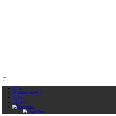
O nás
Hľadáme dievčatá
Galéria
Kontakt